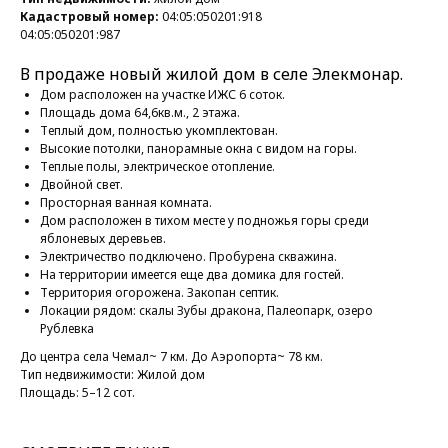
Кадастровый номер:
04:05:050201:918
04:05:050201:987
В продаже новый жилой дом в селе Элекмонар.
Дом расположен на участке ИЖС 6 соток.
Площадь дома 64,6кв.м., 2 этажа.
Теплый дом, полностью укомплектован.
Высокие потолки, панорамные окна с видом на горы.
Теплые полы, электрическое отопление.
Двойной свет.
Просторная ванная комната.
Дом расположен в тихом месте у подножья горы среди
яблоневых деревьев.
Электричество подключено. Пробурена скважина.
На территории имеется еще два домика для гостей.
Территория огорожена. Закопан септик.
Локации рядом: скалы Зубы дракона, Палеопарк, озеро
Рублевка
До центра села Чемал~ 7 км. До Аэропорта~ 78 км.
Тип недвижимости: Жилой дом
Площадь: 5–12 сот.