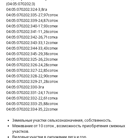
(04:05:070202:3)
04:05:070202:324-3,8га
04:05:070202:335-27,97соток
04:05:070202:339-24,87соток
04:05:070202:340-17,93сотки
04:05:070202:341-11,26соток
04:05:070202:342-26,71сотка
04:05:070202:343-33,12сотки
04:05:070202:344-33,43сотки
04:05:070202:345-29,38соток
04:05:070202:325-26,23сотки
04:05:070202:326-24,28сотки
04:05:070202:327-22,85соток
04:05:070202:328-22,90сотки
04:05:070202:329-21,28соток
04:05:070202:330-3га
04:05:070202:331-24,17соток
04:05:070202:332-22,61сотка
04:05:070202:333-25,88соток
04:05:070202:334-35,22сотки
Земельные участки сельхозназначения, собственность.
Межевание от 10 соток , возможность приобретения смежных
участков.
Видовые участки в окружении леса и гор.