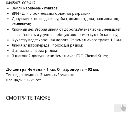
04:05:071002:417
Земли населенных пунктов;
ВРИ - Для строительства объектов рекреации;
Допускается возведение турбаз, домов отдыха, пансионатов,
кемпингов;
Хвойный лес Вторая линия от дороги.Зелёная зона уменьшает
запылённость и улучшает общую экологическую обстановку;
К участку ведёт хорошая дорога.От Чемальского тракта 1,3 км;
Линия электропередач проходит рядом;
Центральная вода рядом;
В шаговой доступности: Чемальская ГЭС, Chemal Story;
До центра Чемала ~ 1 км. От аэропорта ~ 92 км.
Тип недвижимости: Земельный участок
Площадь: 13–25 сот.
СМОТРИТЕ ТАКЖЕ