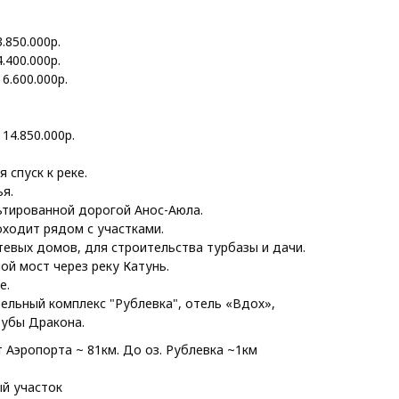
3.850.000р.
4.400.000р.
 6.600.000р.
 14.850.000р.
 спуск к реке.
ья.
ьтированной дорогой Анос-Аюла.
ходит рядом с участками.
евых домов, для строительства турбазы и дачи.
й мост через реку Катунь.
е.
ельный комплекс "Рублевка", отель «Вдох»,
убы Дракона.
т Аэропорта ~ 81км. До оз. Рублевка ~1км
й участок