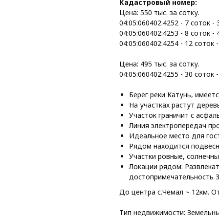
Кадастровый номер:
Цена: 550 тыс. за сотку.
04:05:060402:4252 - 7 соток - 
04:05:060402:4253 - 8 соток - 
04:05:060402:4254 - 12 соток -
Цена: 495 тыс. за сотку.
04:05:060402:4255 - 30 соток -
Берег реки Катунь, имеется
На участках растут дерев
Участок граничит с асфал
Линия электропередач про
Идеальное место для гост
Рядом находится подвесно
Участки ровные, солнечны
Локации рядом: Развлекат
достопримечательность З
До центра с.Чемал ~ 12км. О
Тип недвижимости: Земельны