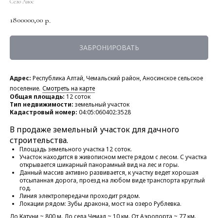
Село Анос
1800000,00
р.
ЗАБРОНИРОВАТЬ
Адрес:
Республика Алтай, Чемальский район, Аносинское сельское
поселение.
Смотреть на карте
Общая площадь:
12 соток
Тип недвижимости:
земельный участок
Кадастровый номер:
04:05:060402:3528
В продаже земельный участок для дачного
строительства.
Площадь земельного участка 12 соток.
Участок находится в живописном месте рядом с лесом. С участка
открывается шикарный панорамный вид на лес и горы.
Данный массив активно развивается, к участку ведет хорошая
отсыпанная дорога, проезд на любом виде транспорта круглый
год.
Линия электропередачи проходит рядом.
Локации рядом: Зубы дракона, мост на озеро Рублевка.
До Катуни ~ 800 м. До села Чемал ~ 10 км. От Аэропорта ~ 77 км.