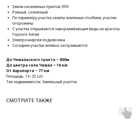
Земли населенных пунктов-ЛПХ
Ровный, солнечный
По периметру участка залиты железные столбики, участки
огорожены
С участка открываются завораживающие виды на красоты
Горного Алтая
Электроэнергия подключена
Соседние участки активно застраиваются
До Чемальского тракта ~ 800м
До центра села Чемал ~ 16 км
От Аэропорта ~ 77 км
Площадь: 13–25 сот.
Тип недвижимости: Земельный участок
СМОТРИТЕ ТАКЖЕ