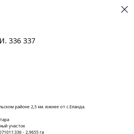
. 336 337
ском районе 2,5 км. южнее от с.Еланда.
ктара
ный участок
071011:336 - 2,9655 га