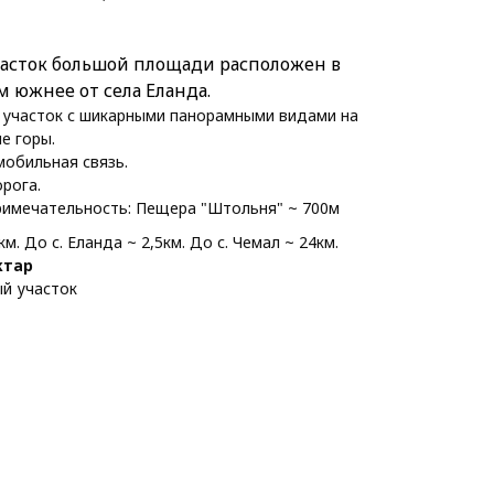
асток большой площади расположен в
м южнее от села Еланда.
 участок с шикарными панорамными видами на
ые горы.
мобильная связь.
орога.
имечательность: Пещера "Штольня" ~ 700м
. До с. Еланда ~ 2,5км. До с. Чемал ~ 24км.
ектар
й участок