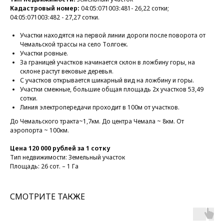
Кадастровый номер:
04:05:071003:481- 26,22 сотки;
04:05:071003:482 - 27,27 сотки.
Участки находятся на первой линии дороги после поворота от
Чемальской трассы на село Толгоек.
Участки ровные.
За границей участков начинается склон в ложбину горы, на
склоне растут вековые деревья.
С участков открывается шикарный вид на ложбину и горы.
Участки смежные, большие общая площадь 2х участков 53,49
сотки.
Линия электропередачи проходит в 100м от участков.
До Чемальского тракта~1,7км. До центра Чемала ~ 8км. От
аэропорта ~ 100км.
Цена 120 000 рублей за 1 сотку
Тип недвижимости: Земельный участок
Площадь: 26 сот. – 1 Га
СМОТРИТЕ ТАКЖЕ