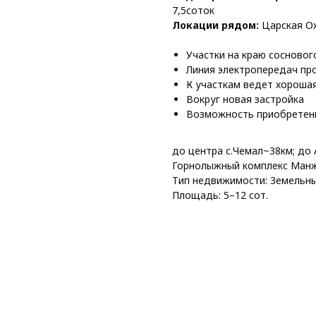
7,5соток
Локации рядом:
Царская Ох
Участки на краю сосновог
Линия электропередач пр
К участкам ведет хороша
Вокруг новая застройка
Возможность приобретен
до центра с.Чемал~38км; до 
Горнолыжный комплекс Ман
Тип недвижимости: Земельны
Площадь: 5–12 сот.