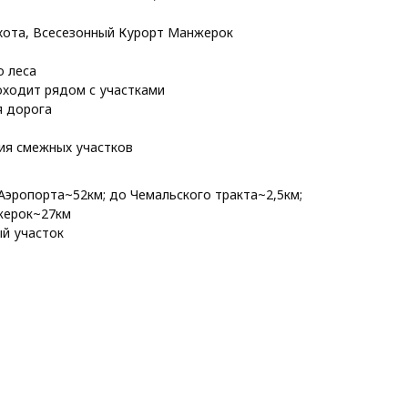
ота, Всесезонный Курорт Манжерок
о леса
оходит рядом с участками
я дорога
ия смежных участков
Аэропорта~52км; до Чемальского тракта~2,5км;
жерок~27км
й участок