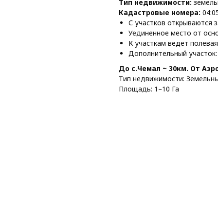
Тип недвижимости:
земель
Кадастровые номера:
04:0
С участков открываются 
Уединенное место от осн
К участкам ведет полевая
Дополнительный участок: 04
До с.Чемал ~ 30км. От Аэр
Тип недвижимости: Земельны
Площадь: 1–10 Га