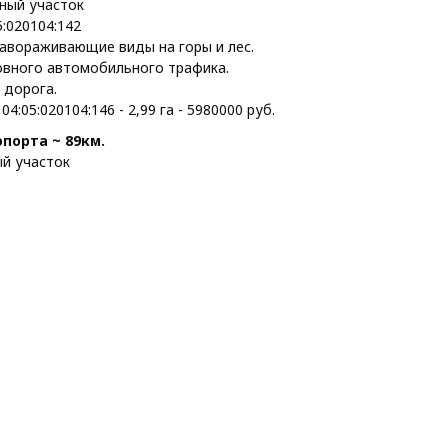
ный участок
5:020104:142
завораживающие виды на горы и лес.
овного автомобильного трафика.
 дорога.
:05:020104:146 - 2,99 га - 5980000 руб.
опорта ~ 89км.
й участок