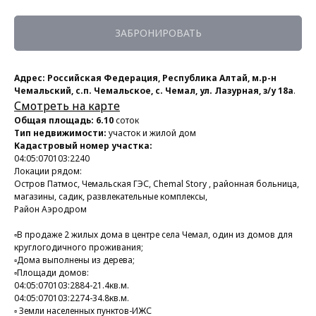
ЗАБРОНИРОВАТЬ
Адрес: Российская Федерация, Республика Алтай, м.р-н
Чемальский, с.п. Чемальское, с. Чемал, ул. Лазурная, з/у 18а
.
Смотреть на карте
Общая площадь: 6.10
соток
Тип недвижимости:
участок и жилой дом
Кадастровый номер участка:
04:05:070103:2240
Локации рядом:
Остров Патмос, Чемальская ГЭС, Chemal Story , районная больница,
магазины, садик, развлекательные комплексы,
Район Аэродром
▫️В продаже 2 жилых дома в центре села Чемал, один из домов для
круглогодичного проживания;
▫️Дома выполнены из дерева;
▫️Площади домов:
04:05:070103:2884-21.4кв.м.
04:05:070103:2274-34.8кв.м.
▫️ Земли населенных пунктов-ИЖС