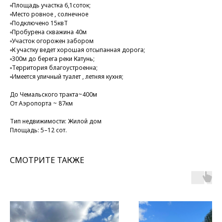
▫️Площадь участка 6,1соток;
▫️Место ровное , солнечное
▫️Подключено 15квТ
▫️Пробурена скважина 40м
▫️Участок огорожен забором
▫️К участку ведет хорошая отсыпанная дорога;
▫️300м до берега реки Катунь;
▫️Территория благоустроенна;
▫️Имеется уличный туалет , летняя кухня;
До Чемальского тракта~400м
От Аэропорта ~ 87км
Тип недвижимости: Жилой дом
Площадь: 5–12 сот.
СМОТРИТЕ ТАКЖЕ