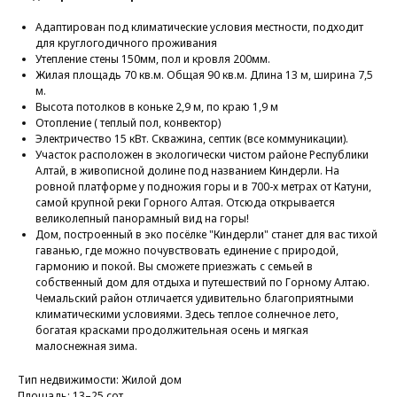
Адаптирован под климатические условия местности, подходит
для круглогодичного проживания
Утепление стены 150мм, пол и кровля 200мм.
Жилая площадь 70 кв.м. Общая 90 кв.м. Длина 13 м, ширина 7,5
м.
Высота потолков в коньке 2,9 м, по краю 1,9 м
Отопление ( теплый пол, конвектор)
Электричество 15 кВт. Скважина, септик (все коммуникации).
Участок расположен в экологически чистом районе Республики
Алтай, в живописной долине под названием Киндерли. На
ровной платформе у подножия горы и в 700-х метрах от Катуни,
самой крупной реки Горного Алтая. Отсюда открывается
великолепный панорамный вид на горы!
Дом, построенный в эко посёлке "Киндерли" станет для вас тихой
гаванью, где можно почувствовать единение с природой,
гармонию и покой. Вы сможете приезжать с семьей в
собственный дом для отдыха и путешествий по Горному Алтаю.
Чемальский район отличается удивительно благоприятными
климатическими условиями. Здесь теплое солнечное лето,
богатая красками продолжительная осень и мягкая
малоснежная зима.
Тип недвижимости: Жилой дом
Площадь: 13–25 сот.