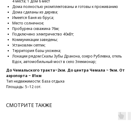
4 места; 1 дом 6 мест
Дома полностью укомплектованы и готовы к проживанию
Дома сделаны из дерева;
Имеется баня из бруса;
Место солнечное;
Пробурена скважина 76м;
Подключено электричество 40кВт;
Коммуникации заведены;
Установлен септик;
Территория базы ухожена;
Локации рядом:Скалы Зубы Дракона, озеро Рублевка, отель
Вдох, автомобильный мост в село Элекмонар;
До Чемальского тракта~2км. До центра Чемала ~ 9км. От
аэропорта ~ 81км
Тип недвижимости: База отдыха
Площадь: 5–12 сот.
СМОТРИТЕ ТАКЖЕ